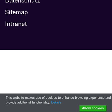
Datenschutz
Bestattung
Kirche und Geld
Aktiv gegen Missbrauch
Sitemap
Kirchenjahr
Reformprozess PUK
Intranet
Bildung und Gesellschaft
Ökumene
Arbeiten bei der Kirche
Tourismus
Religion in der Schule
Weltanschauungsfragen
Kunst
Gegen Rechtsextremismus
This website makes use of cookies to enhance browsing experience and
provide additional functionality.
Details
Allow cookies