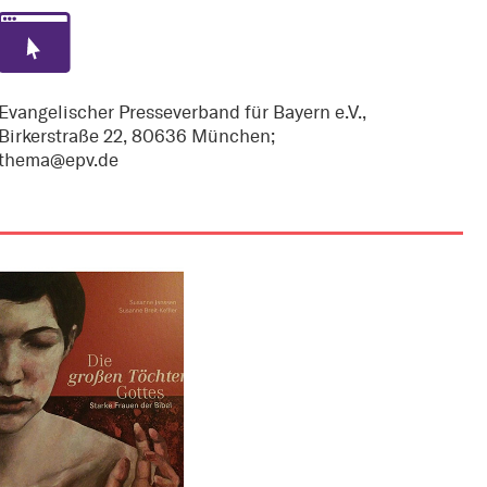
Evangelischer Presseverband für Bayern e.V.,
Birkerstraße 22, 80636 München;
thema@epv.de