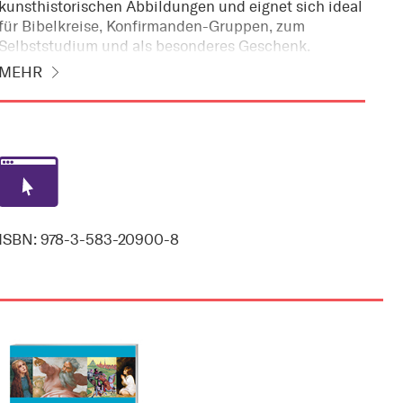
kunsthistorischen Abbildungen und eignet sich ideal
für Bibelkreise, Konfirmanden-Gruppen, zum
Selbststudium und als besonderes Geschenk.
MEHR
ISBN: 978-3-583-20900-8