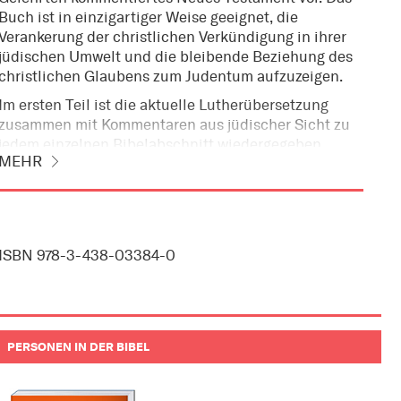
Buch ist in einzigartiger Weise geeignet, die
Verankerung der christlichen Verkündigung in ihrer
jüdischen Umwelt und die bleibende Beziehung des
christlichen Glaubens zum Judentum aufzuzeigen.
Im ersten Teil ist die aktuelle Lutherübersetzung
zusammen mit Kommentaren aus jüdischer Sicht zu
jedem einzelnen Bibelabschnitt wiedergegeben.
MEHR
Hinzu kommen 85 thematische Infoboxen, in denen
einzelne Fragestellungen vertieft werden. Informative
Bucheinleitungen runden diesen Teil ab.
Der zweite Teil bietet mehr als 50 Aufsätze zu
ISBN 978-3-438-03384-0
Themen, ohne deren Kenntnis der Zusammenhang
zwischen dem Neuen Testament und seinem
jüdischen Kontext unverständlich bleibt. Auch die
besondere Situation in Deutschland und Europa wird
in den Blick genommen.
PERSONEN IN DER BIBEL